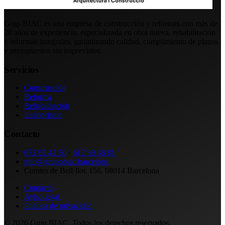
Grup BIAC es una empresa de construcción y reformas con más de
20 años de experiencia, especializada en obra nueva, rehabilitación
y reformas integrales, garantizando calidad, cumplimiento de plazos
y presupuestos sin imprevistos.
Servicios
Construcción
Reforma
Rehabilitación
Interiorismo
Contacto
672 65 43 50
·
617 39 38 81
info@grupobiac.barcelona
Comtes de Bell·lloc 156, 08014 Barcelona
Contacto
Aviso legal
Política de privacidad
© 2026 Grup BIAC. Todos los derechos reservados.