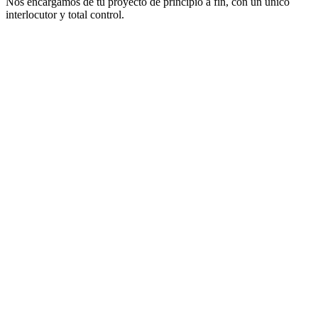
Nos encargamos de tu proyecto de principio a fin, con un único
interlocutor y total control.